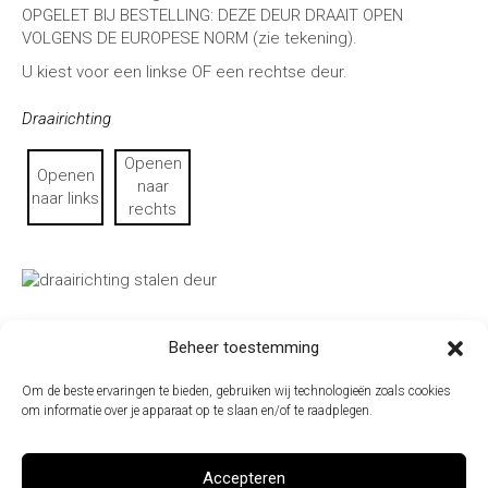
OPGELET BIJ BESTELLING: DEZE DEUR DRAAIT OPEN
VOLGENS DE EUROPESE NORM (zie tekening).
U kiest voor een linkse OF een rechtse deur.
Draairichting
Openen
Openen
naar
naar links
rechts
Beheer toestemming
+
Om de beste ervaringen te bieden, gebruiken wij technologieën zoals cookies
-
om informatie over je apparaat op te slaan en/of te raadplegen.
TOEVOEGEN AAN
WINKELWAGEN
Accepteren