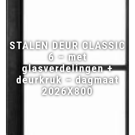
STALEN DEUR CLASSIC
6 – met
glasverdelingen +
deurkruk – dagmaat
2026X800