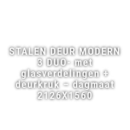
STALEN DEUR MODERN
3 DUO- met
glasverdelingen +
deurkruk – dagmaat
2126X1560