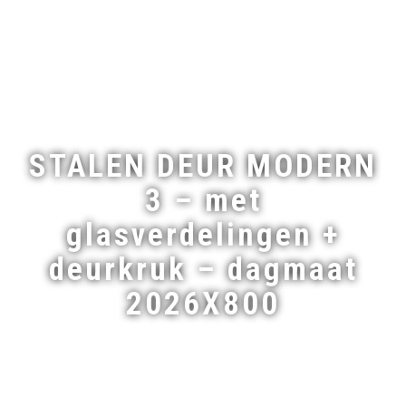
STALEN DEUR MODERN
3 – met
glasverdelingen +
deurkruk – dagmaat
2026X800