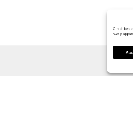
Om de beste 
over je appar
Acc
Dikte (Deur + kader)
Hoogte (Deur + kader)
2
Breedte (Deur + kader)
8
Soort glas
h
Slot
i
Deurkruk
s