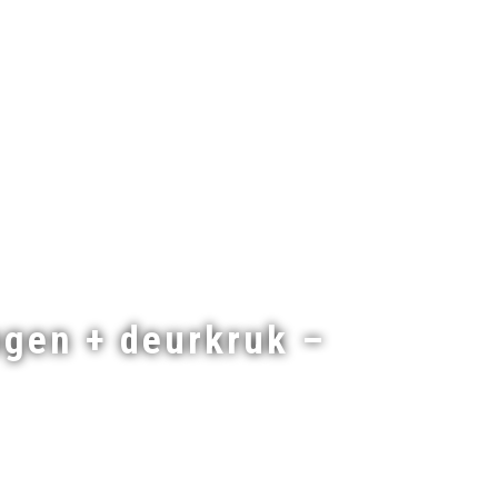
gen + deurkruk –