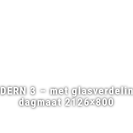
ERN 3 – met glasverdelin
dagmaat 2126×800