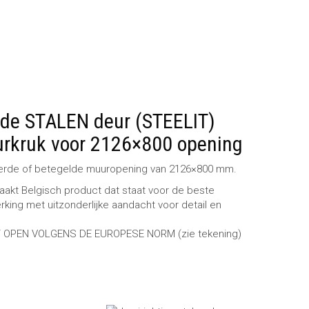
de STALEN deur (STEELIT)
urkruk voor 2126×800 opening
isterde of betegelde muuropening van 2126×800 mm.
akt Belgisch product dat staat voor de beste
king met uitzonderlijke aandacht voor detail en
T OPEN VOLGENS DE EUROPESE NORM (zie tekening)