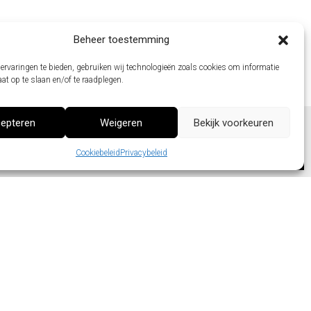
Beheer toestemming
ervaringen te bieden, gebruiken wij technologieën zoals cookies om informatie
aat op te slaan en/of te raadplegen.
epteren
Weigeren
Bekijk voorkeuren
Cookiebeleid
Privacybeleid
40 mm
126
00
elder veiligheidsglas 3/3/2
ngewerkt slot
tandaard deurkruk