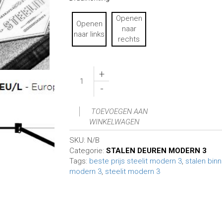
Openen
Openen
naar
naar links
rechts
+
-
TOEVOEGEN AAN
WINKELWAGEN
SKU:
N/B
Categorie:
STALEN DEUREN MODERN 3
Tags:
beste prijs steelit modern 3
,
stalen bin
modern 3
,
steelit modern 3