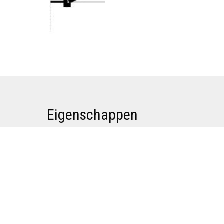
Eigenschappen
Glasverdeling
3
Afmetingen
2114x775
Deurdikte
34 mm
Deurhoogte
2114
Deurbreedte
775
Scharnieren
4 gelaste scharnieren