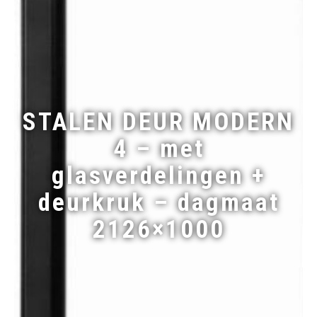
STALEN DEUR MODERN
4 – met
glasverdelingen +
deurkruk – dagmaat
2126×1000