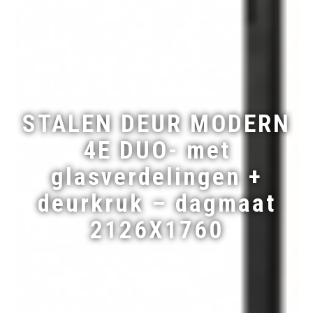
STALEN DEUR MODERN
4E DUO- met
glasverdelingen +
deurkruk – dagmaat
2126X1760